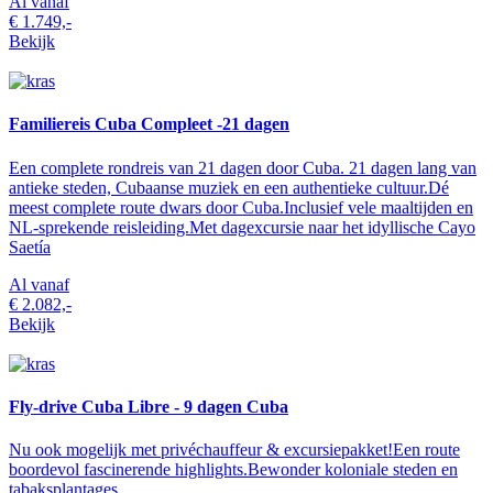
Al vanaf
€ 1.749,-
Bekijk
Familiereis Cuba Compleet -21 dagen
Een complete rondreis van 21 dagen door Cuba. 21 dagen lang van
antieke steden, Cubaanse muziek en een authentieke cultuur.Dé
meest complete route dwars door Cuba.Inclusief vele maaltijden en
NL-sprekende reisleiding.Met dagexcursie naar het idyllische Cayo
Saetía
Al vanaf
€ 2.082,-
Bekijk
Fly-drive Cuba Libre - 9 dagen Cuba
Nu ook mogelijk met privéchauffeur & excursiepakket!Een route
boordevol fascinerende highlights.Bewonder koloniale steden en
tabaksplantages