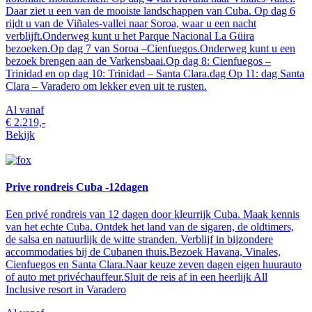
Daar ziet u een van de mooiste landschappen van Cuba. Op dag 6
rijdt u van de Viñales-vallei naar Soroa, waar u een nacht
verblijft.Onderweg kunt u het Parque Nacional La Güira
bezoeken.Op dag 7 van Soroa –Cienfuegos.Onderweg kunt u een
bezoek brengen aan de Varkensbaai.Op dag 8: Cienfuegos –
Trinidad en op dag 10: Trinidad – Santa Clara.dag Op 11: dag Santa
Clara – Varadero om lekker even uit te rusten.
Al vanaf
€ 2.219,-
Bekijk
Prive rondreis Cuba -12dagen
Een privé rondreis van 12 dagen door kleurrijk Cuba. Maak kennis
van het echte Cuba. Ontdek het land van de sigaren, de oldtimers,
de salsa en natuurlijk de witte stranden. Verblijf in bijzondere
accommodaties bij de Cubanen thuis.Bezoek Havana, Vinales,
Cienfuegos en Santa Clara.Naar keuze zeven dagen eigen huurauto
of auto met privéchauffeur.Sluit de reis af in een heerlijk All
Inclusive resort in Varadero