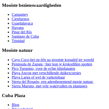
Mooiste bezienswaardigheden
Camagüey
Cienfuegos
Guardalavaca
Havana
Pinar del Río
Santiago de Cuba
Trinidad
Mooiste natuur
Cayo Coco,het op één na grootste koraalrif ter wereld
Peninsula de Zapata ; hier kun je krokodillen spotten
Pico Turquino, voor de echte klimfanaten
Playa Ancon met verschillende duikexcursies
Playa Larga of wel de varkensbaai
Sierra del Rosario, een adembenemend mooie natuur.
Sierra Maestra, met vele watervallen en plantages
Cuba Plaza
Blog