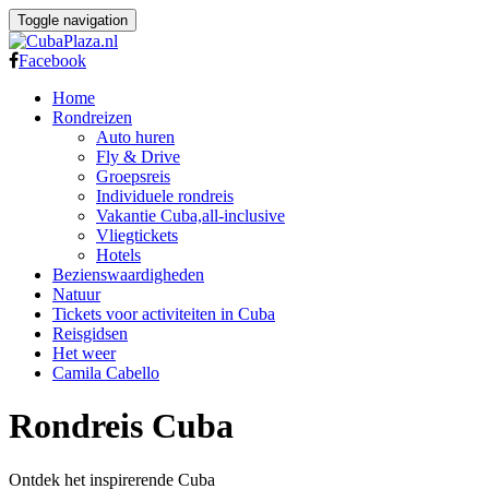
Toggle navigation
Facebook
Home
Rondreizen
Auto huren
Fly & Drive
Groepsreis
Individuele rondreis
Vakantie Cuba,all-inclusive
Vliegtickets
Hotels
Bezienswaardigheden
Natuur
Tickets voor activiteiten in Cuba
Reisgidsen
Het weer
Camila Cabello
Rondreis Cuba
Ontdek het inspirerende Cuba