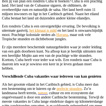
Ben jij van plan een rondreis Cuba te boeken? Cuba is een prachtig
land. Het land van de Cubaanse sigaren, de oldtimers, de
overheerlijke rum en natuurlijk de salsa. Het land heeft ruim 11
miljoen inwoners en ligt in het Caribisch gebied. Naast het eiland
Cuba bestaat het land uit duizenden andere kleine eilandjes.
Een rondreis Cuba is een onvergetelijke ervaring. De bevolking is
uitermate gastvrij,
het klimaat is mild
en het land is onwaarschijnlijk
mooi. Prachtige koloniale steden als
Havana
, maar ook vele
Tropische stranden en dichtbeboste jungles.
Er zijn meerdere beschermde natuurgebieden waar je onder leiding
van een gids doorheen kunt. Na afloop kun je heerlijk uitrusten met
een heerlijke Mojito aan een van de prachtige witte stranden.
Kortom, Cuba heeft voor ieder wat wils. Een rondreis naar Cuba is
daarom iets wat je sowieso een keer in je leven gedaan moet
hebben.
Verschillende Cuba vakanties waar iedereen van kan genieten
Als het grootste eiland in het Caribisch gebied, is Cuba meer dan
een bestemming om te luieren op de
perfecte stranden
. Zo’n
landmassa heeft terrein,
natuur
, cultuur en een ecosysteem dat
ongeëvenaard is door een andere Caribische bestemming. Terwijl de
meeste vakanties in Cuba lange eindeloze dagen op kilometerslange
witte zandstranden omvatten, is er voldoende gelegenheid om meer