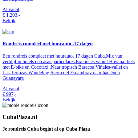
Al vanaf
€ 1.203,-
Bekijk
Rondreis compleet met huurauto -17 dagen
Een rondreis compleet met huurauto. 17 dagen Cuba.Mix van
verblijf in hotels en casas particulares.Excursies vanuit Havana: fiets
met E-bike en Cocotaxi .Naar tropisch Baracoa.Viñales-vallei en
Las Terrazas.Wandeling Sierra del Escambray naar haciënda
Guanayara
Al vanaf
€ 997,-
Bekijk
CubaPlaza.nl
Je rondreis Cuba begint al op Cuba Plaza