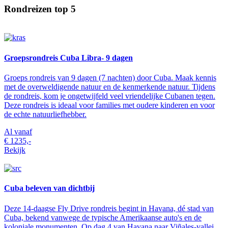
Rondreizen top 5
Groepsrondreis Cuba Libra- 9 dagen
Groeps rondreis van 9 dagen (7 nachten) door Cuba. Maak kennis
met de overweldigende natuur en de kenmerkende natuur. Tijdens
de rondreis, kom je ongetwijfeld veel vriendelijke Cubanen tegen.
Deze rondreis is ideaal voor families met oudere kinderen en voor
de echte natuurliefhebber.
Al vanaf
€ 1235,-
Bekijk
Cuba beleven van dichtbij
Deze 14-daagse Fly Drive rondreis begint in Havana, dé stad van
Cuba, bekend vanwege de typische Amerikaanse auto's en de
koloniale monumenten. Op dag 4 van Havana naar Viñales-vallei.